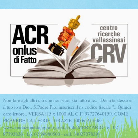
Non fare agli altri ciò che non vuoi sia fatto a te.. "Dona te stesso e
il tuo io a Dio.. S.Padre Pio..inserisci il ns codice fiscale "...Quindi
caro lettore.. VERSA il 5 x 1000 AL C.F. 97727640159. COME
PREVEDE LA LEGGE.. GRAZIE 1000x5!x info:
www.fondazionedonginorigoldi.it ( da MERZARIO Tel. 02
87392826 - fax 02 99980500 - cell. 3402707829) -